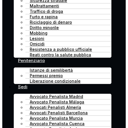
Sicurezza stradale
Maltrattamenti
Traffico di droga
Furto e rapina
Riciclaggio di denaro
Diritto minorile
Mobbing
Lesioni
Omicidi
Resistenza a pubblico ufficiale
Reati contro la salute pubblica
Penitenziario
Istanze di semilibertà
Permessi premio
Liberazione condizionale
Sedi
Avvocato Penalista Madrid
Avvocato Penalista Málaga
Avvocati Penalisti Almería
Avvocati Penalisti Barcellona
Avvocato Penalista Murcia
Avvocato Penalista Cuenca