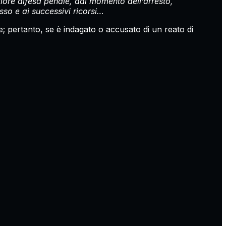
liore difesa penale, dal momento dell’arresto,
esso e ai successivi ricorsi…
e; pertanto, se è indagato o accusato di un reato di