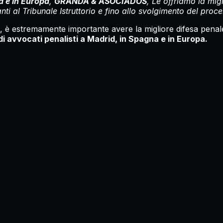
a e in Europa
,
GRANDA & ASOCIADOS
, Le offriamo la mig
nti al Tribunale Istruttorio e fino allo svolgimento del proc
oga, è estremamente importante avere la migliore difesa penal
di avvocati penalisti a Madrid, in Spagna e in Europa.