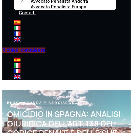
Avvocato Penalista Andorra
Avvocato Penalista Europa
Contatti
Richiedi consulenza
BLOG · GRANDA Y ASOCIADOS
OMICIDIO IN SPAGNA: ANALISI
GIURIDICA DELL’ART. 138 DEL
CODICE PENALE E DELLE SUE