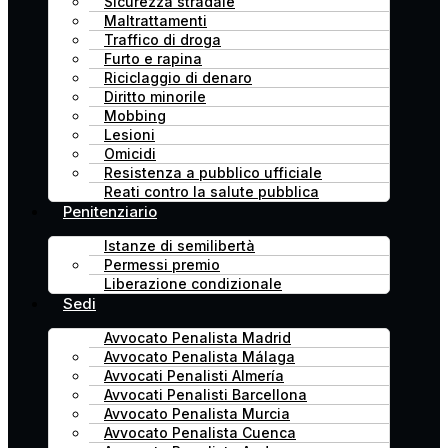
Sicurezza stradale
Maltrattamenti
Traffico di droga
Furto e rapina
Riciclaggio di denaro
Diritto minorile
Mobbing
Lesioni
Omicidi
Resistenza a pubblico ufficiale
Reati contro la salute pubblica
Penitenziario
Istanze di semilibertà
Permessi premio
Liberazione condizionale
Sedi
Avvocato Penalista Madrid
Avvocato Penalista Málaga
Avvocati Penalisti Almería
Avvocati Penalisti Barcellona
Avvocato Penalista Murcia
Avvocato Penalista Cuenca