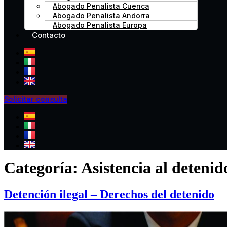
Abogado Penalista Cuenca
Abogado Penalista Andorra
Abogado Penalista Europa
Contacto
Solicitar consulta
Categoría:
Asistencia al detenid
Detención ilegal – Derechos del detenido