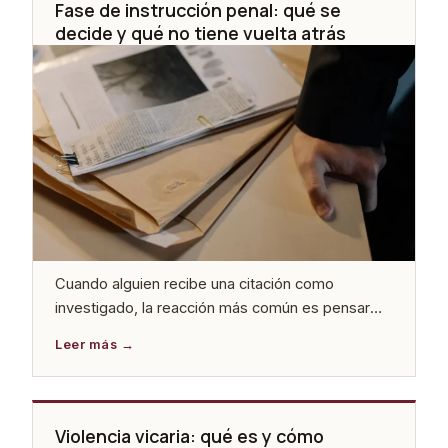
[…]
Fase de instrucción penal: qué se
decide y qué no tiene vuelta atrás
Cuando alguien recibe una citación como
investigado, la reacción más común es pensar
que «todavía no ha pasado nada grave». Que el
juicio es lo importante. Que ya habrá tiempo para
preparar la defensa. Es el error que más caro
sale en un proceso penal. La instrucción penal es
la fase en la que se […]
Violencia vicaria: qué es y cómo