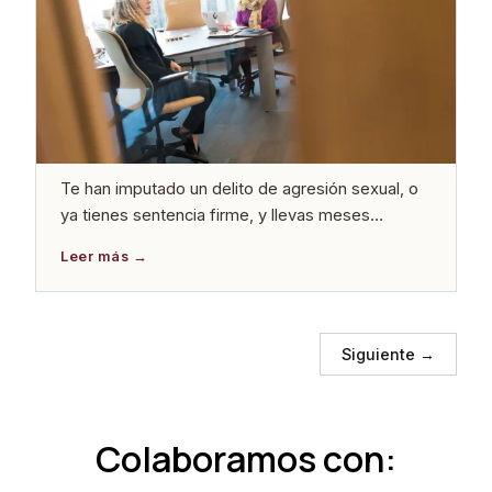
Te han imputado un delito de agresión sexual, o
ya tienes sentencia firme, y llevas meses
escuchando hablar de la ley del «solo sí es sí»
sin saber con claridad qué cambia para ti. Lo que
circula en medios y foros suele estar escrito
desde la perspectiva de la víctima o desde la del
legislador. […]
Siguiente
→
Colaboramos con: