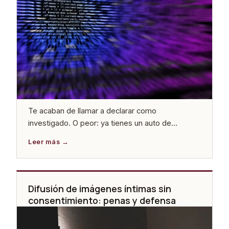
Te acaban de llamar a declarar como
investigado. O peor: ya tienes un auto de
apertura de juicio oral. El motivo es la supuesta
creación o difusión de un deepfake sexual. Y lo
primero que sientes es que la tecnología va a
hundirte, que nadie va a creerte y que el sistema
ya te ha […]
Difusión de imágenes íntimas sin
consentimiento: penas y defensa