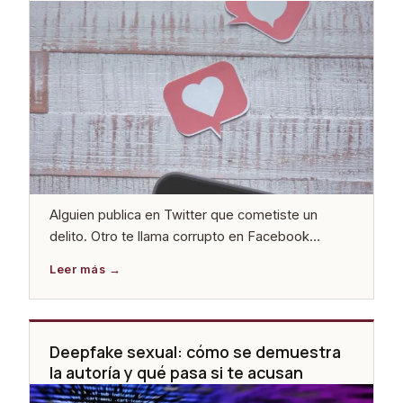
Alguien publica en Twitter que cometiste un
delito. Otro te llama corrupto en Facebook
delante de tus 3.000 seguidores. Un ex sube
comentarios degradantes sobre ti en Instagram.
La pregunta que llega inmediatamente es
siempre la misma: ¿esto es un delito o no? Y la
respuesta honesta es que depende, pero no de
Deepfake sexual: cómo se demuestra
forma arbitraria. […]
la autoría y qué pasa si te acusan