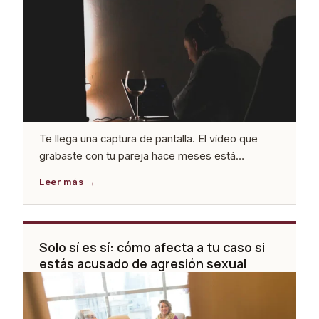
Te llega una captura de pantalla. El vídeo que
grabaste con tu pareja hace meses está
circulando en un grupo de WhatsApp. O al revés:
te acusan de haber difundido imágenes de
alguien y no sabes muy bien qué esperar. En
ambos casos, el margen de error es mínimo y el
tiempo importa más de […]
Solo sí es sí: cómo afecta a tu caso si
estás acusado de agresión sexual