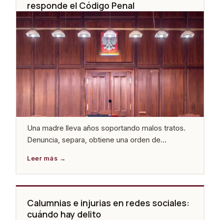
responde el Código Penal
Una madre lleva años soportando malos tratos.
Denuncia, separa, obtiene una orden de
protección. Y entonces el agresor mata a los
hijos. O los utiliza para seguir haciéndole daño.
Cuando eso ocurre, el término que aparece en
todos los titulares es violencia vicaria. Pero
cuando el caso llega a un juzgado penal, la
Calumnias e injurias en redes sociales:
realidad procesal […]
cuándo hay delito