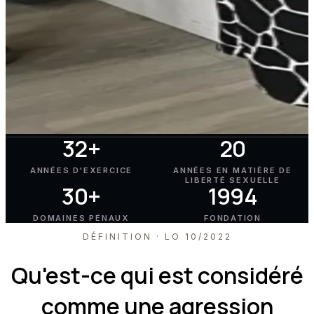
32+
20
ANNÉES D'EXERCICE
ANNÉES EN MATIÈRE DE
LIBERTÉ SEXUELLE
30+
1994
DOMAINES PÉNAUX
FONDATION
DÉFINITION · LO 10/2022
Qu'est-ce qui est considéré
comme une agression